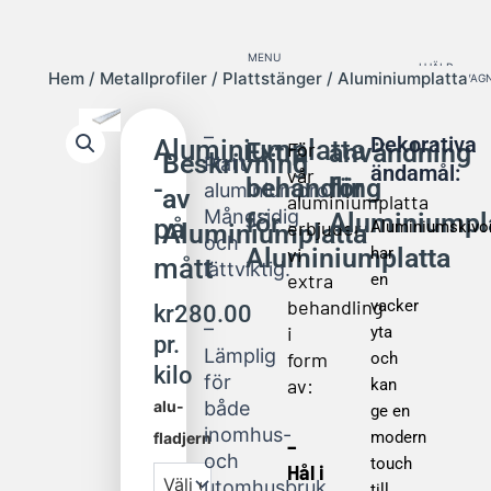
Hem
/
Metallprofiler
/
Plattstänger
/ Aluminiumplatta
–
Dekorativa
Aluminiumplatta
Extra
För
användning
Beskrivning
Platt
ändamål:
vår
behandling
för
-
aluminiumprofil:
av
aluminiumplatta
–
Mångsidig
för
Aluminiumpl
på
erbjuder
Aluminiumskivo
Aluminiumplatta
och
Aluminiumplatta
vi
har
mått
lättviktig.
extra
en
behandling
vacker
kr
280.00
–
i
yta
pr.
Lämplig
form
och
kilo
för
av:
kan
Aluminiumplatta
alu-
både
ge en
mängd
inomhus-
modern
fladjern
–
och
touch
Hål i
utomhusbruk.
till