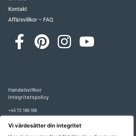
Kontakt
Affärsvillkor – FAQ
Info
Handelsvillkor
Integritetspolicy
+45 72 186 186
info@staalet.dk
Telefontider:
Vi värdesätter din integritet
Mån-Tors: 8-13