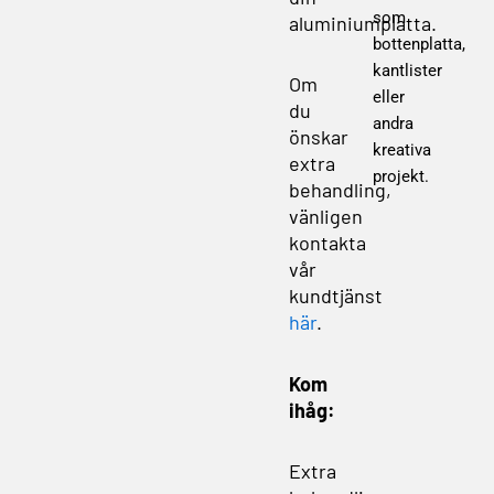
som
aluminiumplatta.
bottenplatta,
kantlister
Om
eller
du
andra
önskar
kreativa
extra
projekt.
behandling,
vänligen
kontakta
vår
kundtjänst
här
.
Kom
ihåg:
Extra