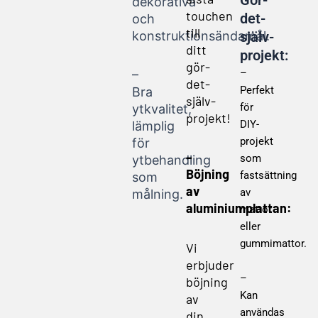
dekorativa
touchen
det-
och
till
konstruktionsändamål.
själv-
ditt
projekt:
gör-
–
–
det-
Perfekt
Bra
själv-
för
ytkvalitet,
projekt!
DIY-
lämplig
projekt
för
–
som
ytbehandling
Böjning
fastsättning
som
av
av
målning.
aluminiumplattan:
mattor
eller
gummimattor.
Vi
erbjuder
–
böjning
Kan
av
användas
din