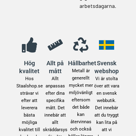
arbetsdagarna.
Hög
Allt på
Hållbarhet
Svensk
kvalitet
mått
webshop
Metall är
generellt
Hos
Allt
Vi är stolta
mycket mer
Staalshop.se
anpassas
över att vara
miljövänligt
strävar vi
efter dina
en svensk
eftersom
efter att
specifika
webbutik.
det både
leverera
mått. Det
Det innebär
kan
bästa
innebär att
att du tryggt
återvinnas
möjliga
allt
kan lita på
och också
kvalitet till
skräddarsys
att vi