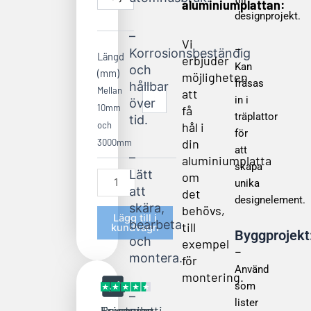
aluminiumplattan:
designprojekt.
–
Vi
–
Korrosionsbeständig
Längd
erbjuder
Kan
och
(mm)
möjligheten
fräsas
hållbar
Mellan
att
in i
över
10mm
få
träplattor
tid.
hål i
och
för
din
3000mm
att
–
aluminiumplatta
skapa
Lätt
om
unika
att
det
designelement.
skära,
behövs,
Lägg till i
bearbeta
till
kundvagn
Byggprojekt
och
exempel
–
montera.
för
Använd
montering.
som
–
lister
Leverans
Prisgaranti
Trustpilot