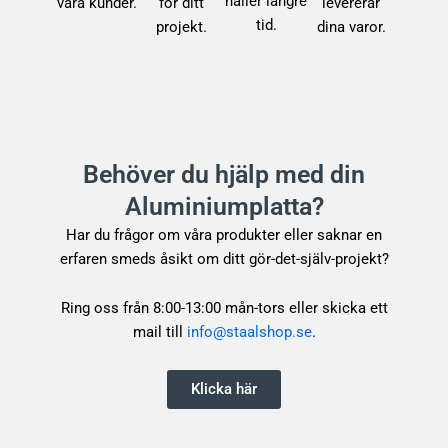
håller längre
våra kunder.
för ditt
levererar
tid.
projekt.
dina varor.
Behöver du hjälp med din
Aluminiumplatta?
Har du frågor om våra produkter eller saknar en
erfaren smeds åsikt om ditt gör-det-själv-projekt?
Ring oss från 8:00-13:00 mån-tors eller skicka ett
mail till
info@staalshop.se
.
Klicka här