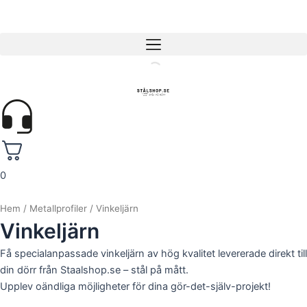
Hoppa
✓ 4,6 Trustpilot
till
innehåll
0
Hem
/
Metallprofiler
/ Vinkeljärn
Vinkeljärn
Få specialanpassade vinkeljärn av hög kvalitet levererade direkt till
din dörr från Staalshop.se – stål på mått.
Upplev oändliga möjligheter för dina gör-det-själv-projekt!